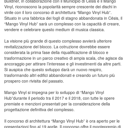
Buildner, in collaborazione con il Municipio di Cēsis e il Mango
Vinyl, riconoscono la popolarità sempre crescente dei dischi in
vinile con il loro concorso di architettura “Mango Vinyl Hub”.
Situato in una fabbrica dei fogli di stagno abbandonata in Cēsis, il
“Mango Vinyl Hub” sarà un complesso con la capacità di creare,
vendere e celebrare questo medium di musica classica.
La visione più grande di questo complesso avvierà ulteriore
revitalizzazione del blocco. La cotruzione dovrebbe essere
considerata la prima fase della riqualificazione di blocco e
trasformazione in un parco creativo di ampia scala, che agisce da
ancoraggio per attirare l’interesse e gli investimenti da altre parti.
Si auspica che questo sviluppo darà un nuovo respiro,
trasformando altri edifici abbandonati e creando un futuro più
prospero con rivisita del passato.
Mango Vinyl si impegna per lo sviluppo di “Mango Vinyl
Hub”durante il periodo tra il 2017 e il 2018, con tutte le opere
premiate e menzioni presentati per la considerazione della
progettazione definitiva del complesso.
Il concorso di architettura “Mango Vinyl Hub” è ora aperto per le
presentazioni fino al 19 aprile. Il concorso offre il montepremio di