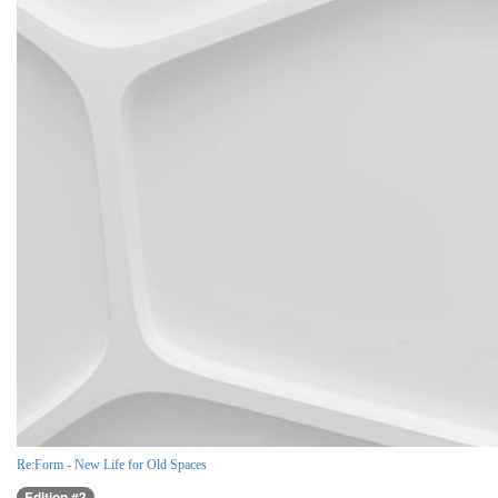
Re:Form - New Life for Old Spaces
Edition #3