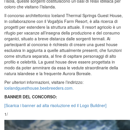
l’isola, queste sorgenti costituiscono un’oasi di relax idilliaca per
coloro che visitano l’Islanda.
Il concorso architettonico Iceland Thermal Springs Guest House,
in collaborazione con il Vogafjós Farm Resort, è alla ricerca di
progetti per estendere la struttura attuale. Il resort agricolo è un
rifugio per vacanze all’insegna della produzione e del consumo
organici, situato a breve distanza dalle sorgenti termali. Ai
partecipanti al concorso è richiesto di creare una guest house
esclusiva in aggiunta a quelle attualmente presenti, che funzioni
come struttura separata, al fine di ospitare personaggi di alto
profilo e celebrità. La guest house deve essere progettata in
modo da poter ammirare da essa le vedute straordinarie della
natura islandese e la frequente Aurora Boreale.
Per ulteriori informazioni, visitare l’indirizzo:
icelandguesthouse.beebreeders.com.
BANNER DEL CONCORSO:
[Scarica i banner ad alta risoluzione ed il Logo Buildner]
1/