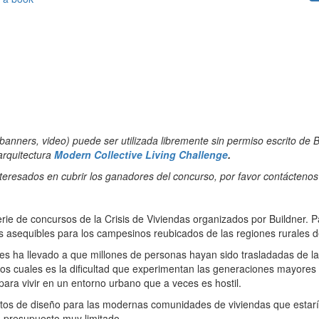
 banners, video) puede ser utilizada libremente sin permiso escrito de
arquitectura
Modern Collective Living Challenge
.
teresados en cubrir los ganadores del concurso, por favor contáctenos
erie de concursos de la Crisis de Viviendas organizados por Buildner. P
as asequibles para los campesinos reubicados de las regiones rurales 
es ha llevado a que millones de personas hayan sido trasladadas de la
s cuales es la dificultad que experimentan las generaciones mayores d
ara vivir en un entorno urbano que a veces es hostil.
ptos de diseño para las modernas comunidades de viviendas que estarían
 presupuesto muy limitado.