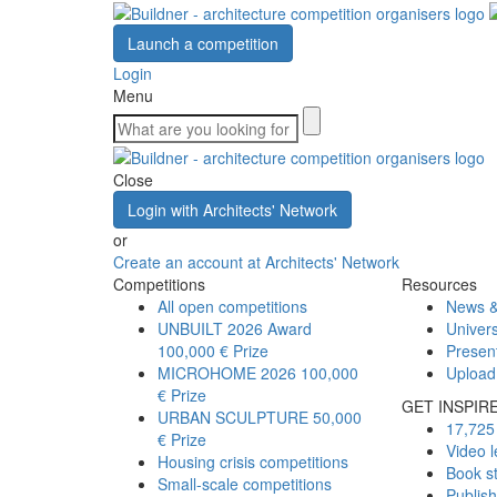
Launch a competition
Login
Menu
Close
Login with Architects' Network
or
Create an account at Architects' Network
Competitions
Resources
All open competitions
News &
UNBUILT 2026 Award
Univers
100,000 € Prize
Presen
MICROHOME 2026
100,000
Upload
€ Prize
GET INSPIR
URBAN SCULPTURE
50,000
17,725 
€ Prize
Video l
Housing crisis competitions
Book s
Small-scale competitions
Publis