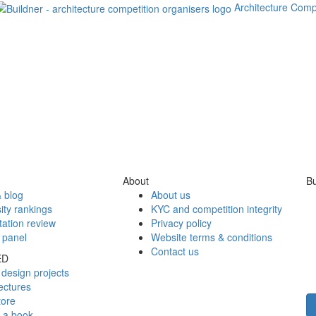
Architecture Comp
About
Bu
 blog
About us
ity rankings
KYC and competition integrity
tation review
Privacy policy
 panel
Website terms & conditions
Contact us
ED
design projects
ectures
tore
h a book