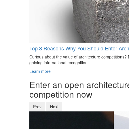
Top 3 Reasons Why You Should Enter Archi
Curious about the value of architecture competitions? D
gaining international recognition.
Learn more
Enter an open architectur
competition now
Prev
Next